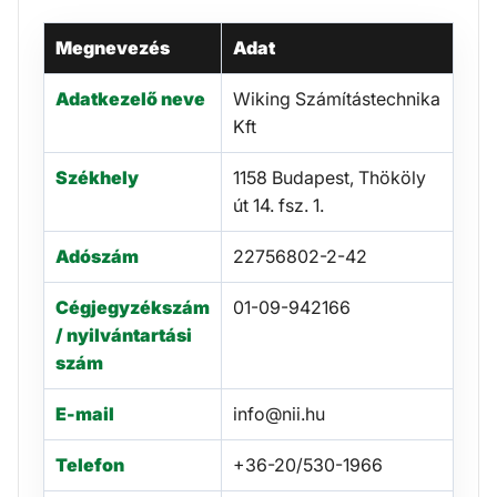
Megnevezés
Adat
Adatkezelő neve
Wiking Számítástechnika
Kft
Székhely
1158 Budapest, Thököly
út 14. fsz. 1.
Adószám
22756802-2-42
Cégjegyzékszám
01-09-942166
/ nyilvántartási
szám
E-mail
info@nii.hu
Telefon
+36-20/530-1966