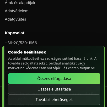
Árak és alapdíjak
Adatvédelem
Adatgyűjtés
Kapcsolat
+36-20/530-1966
hello@nii.hu
Cookie beállítások
Az oldal működéséhez szükséges sütiket használunk. A
Helyszíni munkát Budapesten és Budapestről
további szolgáltatásokat, például analitikát vagy
tömegközlekedéssel jól elérhető településeken
marketing kódokat csak hozzájárulás esetén töltjük be.
vállalok.
Összes elfogadása
Összes elutasítása
© 2026 IT-s aki visszahív - Wiking Számítástechnika Kft.
Minden jog fenntartva.
További lehetőségek
Adatkezelési tájékoztató