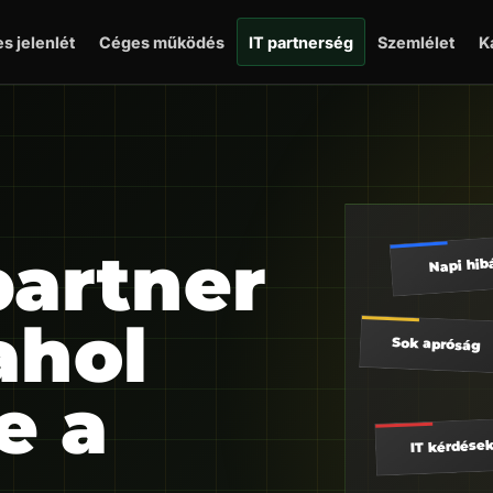
s jelenlét
Céges működés
IT partnerség
Szemlélet
K
partner
Napi hib
ahol
Sok apróság
e a
IT kérdése