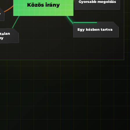
Gyorsabb megoldás
Közös irány
y
Egy kézben tartva
talan
ny