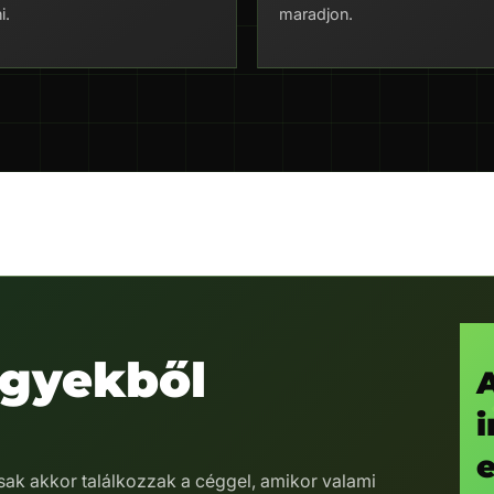
i.
maradjon.
egyekből
i
e
sak akkor találkozzak a céggel, amikor valami