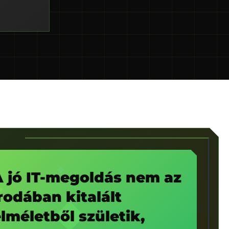
A jó IT-megoldás nem az
rodában kitalált
lméletből születik,