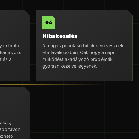
Hibakezelés
yan fontos.
A magas prioritású hibák nem vesznek
akadályozó
el a levelezésben. Cél, hogy a napi
t és a
működést akadályozó problémák
gyorsan kezelve legyenek.
rakás,
abb távon
vezhető