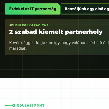
Érdekel az IT partnerség
Beszéljünk egy első e
JELENLEGI KAPACITÁS
2 szabad kiemelt partnerhely
Kevés céggel dolgozom így, hogy valóban elérhető és
maradjak.
KIINDULÁSI PONT