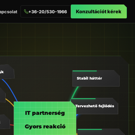
Konzultációt kérek
apcsolat
+36-20/530-1966
ák
Stabil háttér
Tervezhető fejlődés
IT partnerség
k
Gyors reakció