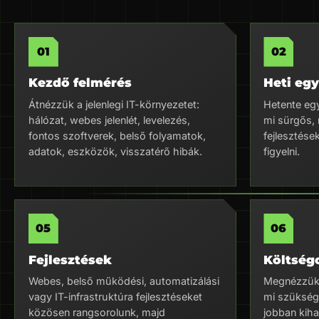
Kezdő felmérés
Heti eg
Átnézzük a jelenlegi IT-környezetet:
Hetente egy
hálózat, webes jelenlét, levelezés,
mi sürgős, 
fontos szoftverek, belső folyamatok,
fejlesztése
adatok, eszközök, visszatérő hibák.
figyelni.
Fejlesztések
Költség
Webes, belső működési, automatizálási
Megnézzük, 
vagy IT-infrastruktúra fejlesztéseket
mi szüksége
közösen rangsorolunk, majd
jobban kih