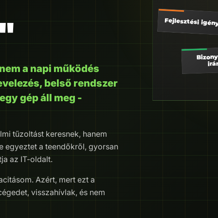
"
Fejlesztési igén
Bizony
irá
hanem a napi működés
evelezés, belső rendszer
egy gép áll meg -
lmi tűzoltást keresnek, hanem
te egyeztet a teendőkről, gyorsan
a az IT-oldalt.
acitásom. Azért, mert ezt a
cégedet, visszahívlak, és nem