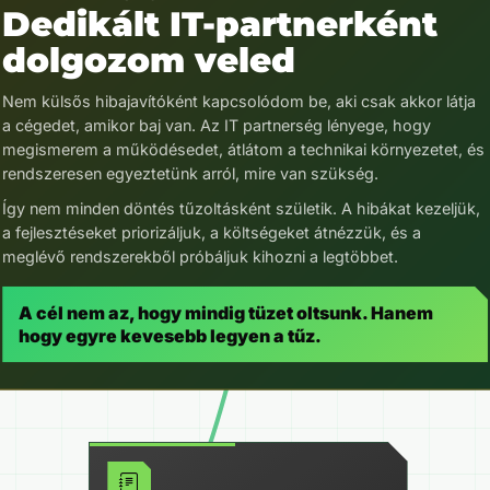
Dedikált IT-partnerként
dolgozom veled
Nem külsős hibajavítóként kapcsolódom be, aki csak akkor látja
a cégedet, amikor baj van. Az IT partnerség lényege, hogy
megismerem a működésedet, átlátom a technikai környezetet, és
rendszeresen egyeztetünk arról, mire van szükség.
Így nem minden döntés tűzoltásként születik. A hibákat kezeljük,
a fejlesztéseket priorizáljuk, a költségeket átnézzük, és a
meglévő rendszerekből próbáljuk kihozni a legtöbbet.
A cél nem az, hogy mindig tüzet oltsunk. Hanem
hogy egyre kevesebb legyen a tűz.