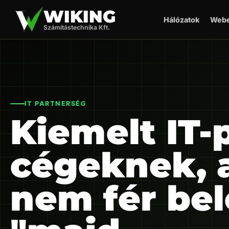
WIKING
Hálózatok
Webe
Számítástechnika Kft.
IT PARTNERSÉG
Kiemelt IT-
cégeknek, 
nem fér bel