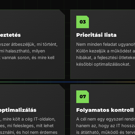
yeztetés
Prioritási lista
szer átbeszéljük, mi történt,
Nem minden feladat ugyanol
mi halasztható, milyen
Külön kezeljük a működést 
k vannak soron, és mire kell
hibákat, a fejlesztési ötleteke
későbbi optimalizálásokat.
optimalizálás
Folyamatos kontroll
mire költ a cég IT-oldalon,
A cél nem egy egyszeri rend
s, mi felesleges, mit lehet
hanem az, hogy az IT hossz
asználni, és hol nem érdemes
is átlátható, működő és ter