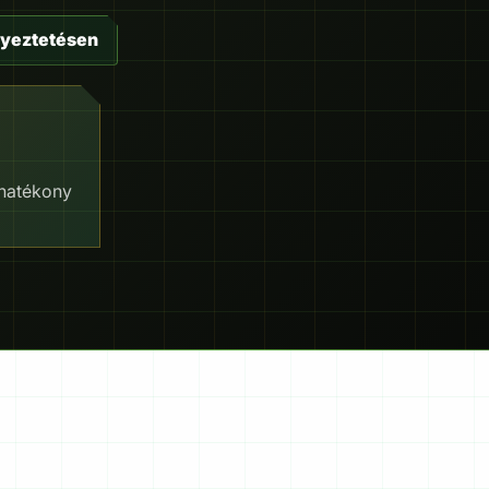
gyeztetésen
 hatékony