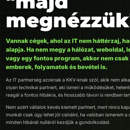
"majd
megnézzük
Vannak cégek, ahol az IT nem háttérzaj, 
alapja. Ha nem megy a hálózat, weboldal, l
vagy egy fontos program, akkor nem csak 
emberek, folyamatok és bevétel is.
Az IT partnerség azoknak a KKV-knak szól, akik nem alka
olyan technikai partnert, aki ismeri a működésüket, heten
reagál a fontos hibákra, és hosszabb távon is rendben tartj
Nem azért vállalok kevés kiemelt partnert, mert nincs kap
munkát csak úgy lehet jól csinálni, ha valóban ismerem a 
minden hibánál nulláról kezdjük a gondolkodást.