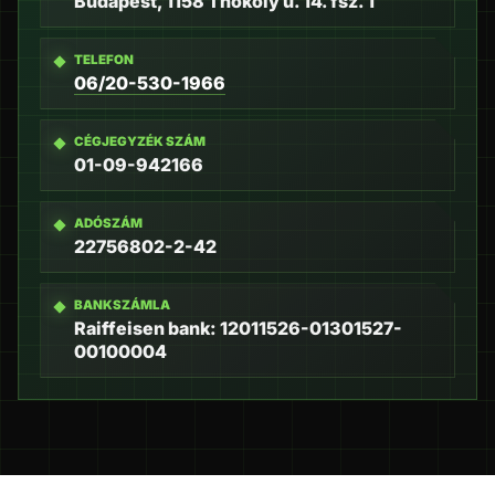
Budapest, 1158 Thököly u. 14. fsz. 1
TELEFON
06/20-530-1966
CÉGJEGYZÉK SZÁM
01-09-942166
ADÓSZÁM
22756802-2-42
BANKSZÁMLA
Raiffeisen bank: 12011526-01301527-
00100004