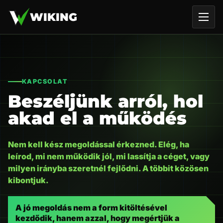
WIKING
KAPCSOLAT
Beszéljünk arról, hol
akad el a működés
Nem kell kész megoldással érkezned. Elég, ha
leírod, mi nem működik jól, mi lassítja a céget, vagy
milyen irányba szeretnél fejlődni. A többit közösen
kibontjuk.
A jó megoldás nem a form kitöltésével
kezdődik, hanem azzal, hogy megértjük a