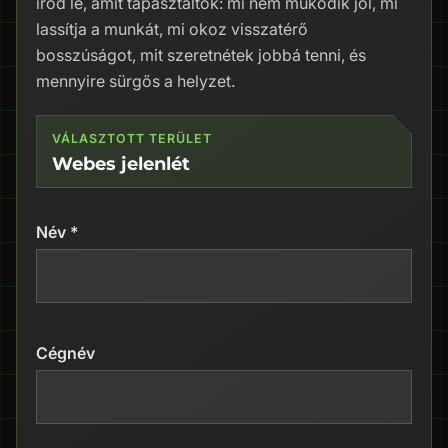
írod le, amit tapasztaltok: mi nem működik jól, mi
lassítja a munkát, mi okoz visszatérő
bosszúságot, mit szeretnétek jobbá tenni, és
mennyire sürgős a helyzet.
VÁLASZTOTT TERÜLET
Webes jelenlét
Név *
Cégnév