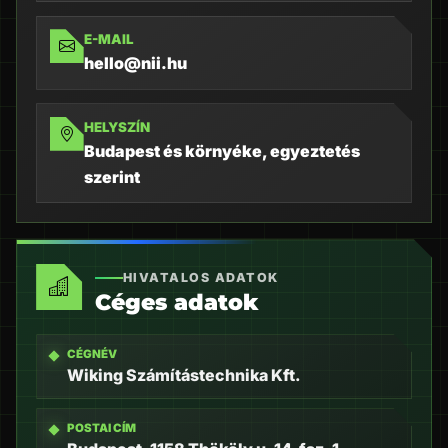
E-MAIL
hello@nii.hu
HELYSZÍN
Budapest és környéke, egyeztetés
szerint
HIVATALOS ADATOK
Céges adatok
CÉGNÉV
Wiking Számítástechnika Kft.
POSTAI CÍM