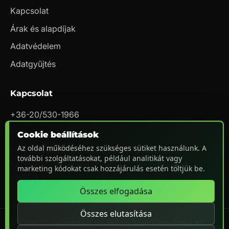
Kapcsolat
Árak és alapdíjak
Adatvédelem
Adatgyűjtés
Kapcsolat
+36-20/530-1966
hello@nii.hu
Cookie beállítások
Az oldal működéséhez szükséges sütiket használunk. A
Helyszíni munkát Budapesten és Budapestről
további szolgáltatásokat, például analitikát vagy
tömegközlekedéssel jól elérhető településeken
marketing kódokat csak hozzájárulás esetén töltjük be.
vállalok.
Összes elfogadása
Összes elutasítása
© 2026 IT-s aki visszahív - Wiking Számítástechnika Kft.